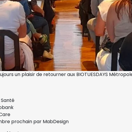
oujours un plaisir de retourner aux BIOTUESDAYS Métropole 
h Santé
iobank
aCare
embre prochain par MabDesign