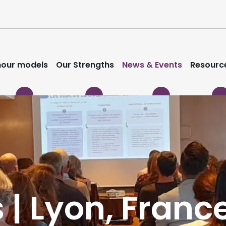
our models
Our Strengths
News & Events
Resourc
| Lyon, Franc