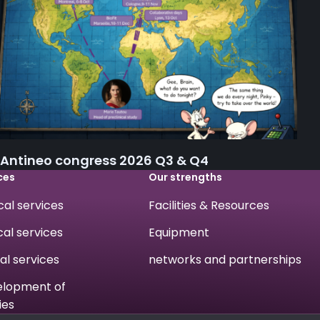
Antineo congress 2026 Q3 & Q4
ces
Our strengths
ical services
Facilities & Resources
cal services
Equipment
cal services
networks and partnerships
velopment of
ies